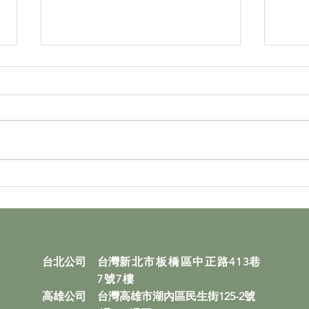
台灣鎢鋼參與2026 德國線材
挑戰
展 (wire 2026) 圓滿成功！
1.
台北公司 台灣
新北市板橋區中正路413巷
7號7樓
高雄公司 台灣高雄市湖內區民生街125-2號