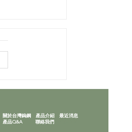
精密加工的極限：
65mm 極細鎢鋼牙孔
關於台灣鎢鋼
產品介紹
最近消息
產品Q&A
聯絡
我們
媒體報導