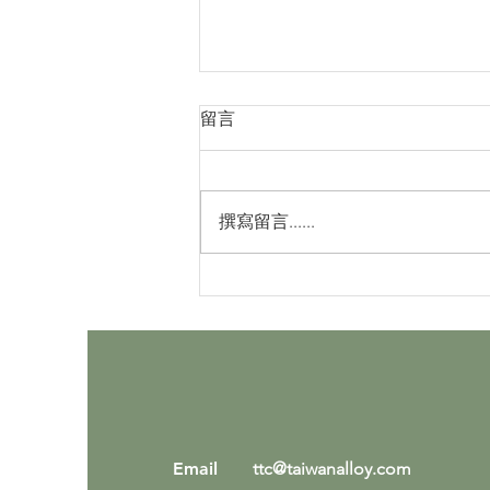
留言
撰寫留言......
2026台日機械經貿商談會圓
滿成功：開創產業合作新局
Em
ail
ttc@taiwanalloy.com