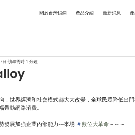
關於台灣鎢鋼
產品介紹
最新消息
產
月7日
讀畢需時 1 分鐘
lloy
洶，世界經濟和社會模式都大大改變，全球民眾降低出門
幅帶動網路消費。
發展加強企業內部能力---來場 
＃
數位大革命
～～～