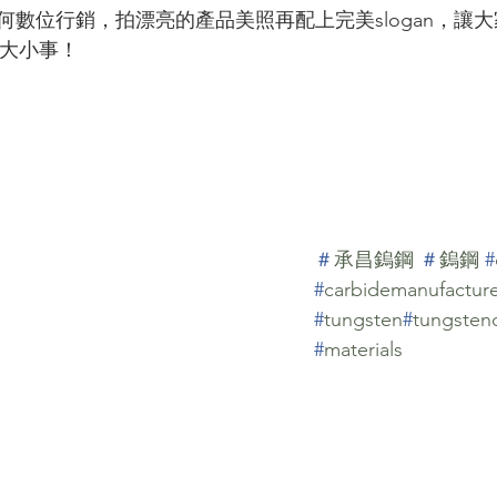
何數位行銷，拍漂亮的產品美照再配上完美slogan，讓
昌大小事！
＃
承昌鎢鋼
＃
鎢鋼
#
#
carbidemanufactur
#
tungsten
#
tungsten
#
materials