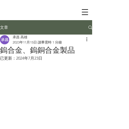
文章
承昌 高雄
2023年11月15日
讀畢需時 1 分鐘
鎢合金、鎢銅合金製品
已更新：
2024年7月23日