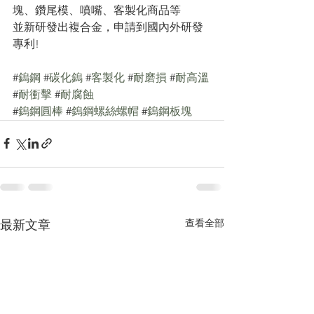
塊、鑽尾模、噴嘴、客製化商品等
並新研發出複合金，申請到國內外研發
專利!
#
鎢鋼
 #
碳化鎢
 #
客製化
 #
耐磨損
 #
耐高溫
#
耐衝擊
 #
耐腐蝕
#
鎢鋼圓棒
 #
鎢鋼螺絲螺帽
 #
鎢鋼板塊
查看全部
最新文章