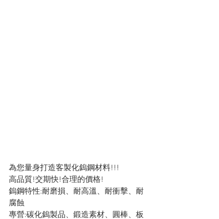
為您量身打造客製化鎢鋼材料!!!
高品質!交期快!合理的價格!
鎢鋼特性:耐磨損、耐高溫、耐衝擊、耐
腐蝕
專營:碳化鎢製品、鍛造素材、圓棒、板