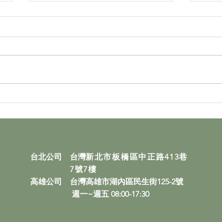
2026台日機械經貿商談會圓
台灣
滿成功：開創產業合作新局
展 (
台北公司 台灣
新北市板橋區中正路413巷
7號7樓
高雄公司 台灣高雄市湖內區民生街125-2號
週一~週五 08:00-17:30
​型錄下載