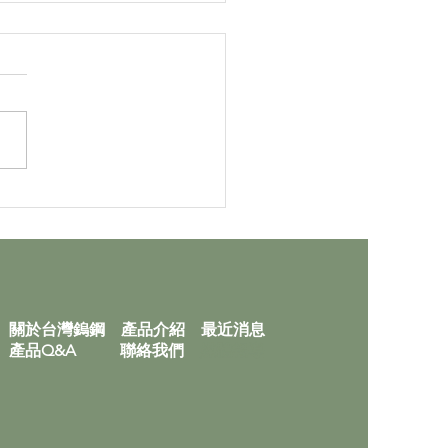
鎢鋼參與2026 德國線材
wire 2026) 圓滿成功！
關於台灣鎢鋼
產品介紹
最近消息
產品Q&A
聯絡
我們
媒體報導