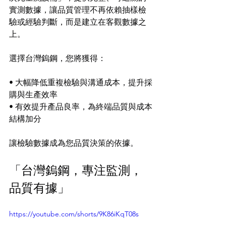
實測數據，讓品質管理不再依賴抽樣檢
驗或經驗判斷，而是建立在客觀數據之
上。
選擇台灣鎢鋼，您將獲得：
• 大幅降低重複檢驗與溝通成本，提升採
購與生產效率
• 有效提升產品良率，為終端品質與成本
結構加分
讓檢驗數據成為您品質決策的依據。
「台灣鎢鋼，專注監測，
品質有據」
https://youtube.com/shorts/9K86iKqT08s